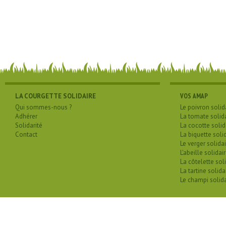
LA COURGETTE SOLIDAIRE
VOS AMAP
Qui sommes-nous ?
Le poivron solid
Adhérer
La tomate solid
Solidarité
La cocotte solid
Contact
La biquette soli
Le verger solidai
L'abeille solidai
La côtelette sol
La tartine solida
Le champi solida