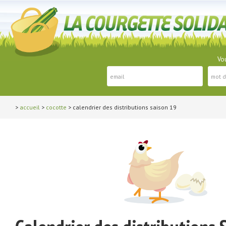
Vou
>
accueil
>
cocotte
> calendrier des distributions saison 19