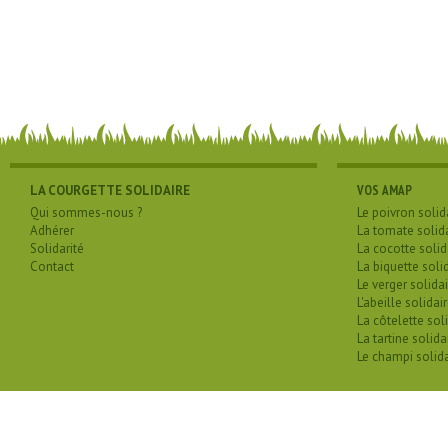
LA COURGETTE SOLIDAIRE
VOS AMAP
Qui sommes-nous ?
Le poivron solid
Adhérer
La tomate solid
Solidarité
La cocotte solid
Contact
La biquette soli
Le verger solidai
L'abeille solidai
La côtelette sol
La tartine solida
Le champi solida