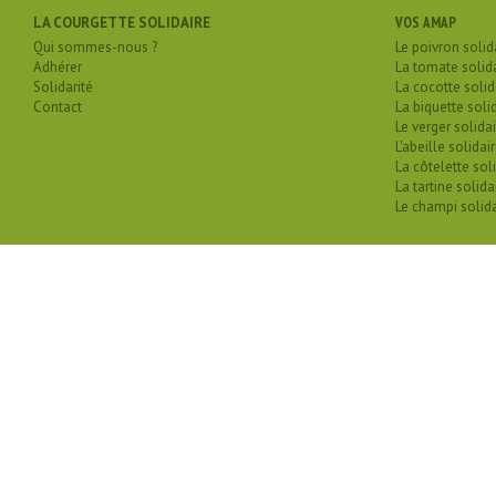
LA COURGETTE SOLIDAIRE
VOS AMAP
Qui sommes-nous ?
Le poivron solid
Adhérer
La tomate solid
Solidarité
La cocotte solid
Contact
La biquette soli
Le verger solidai
L'abeille solidai
La côtelette sol
La tartine solida
Le champi solida