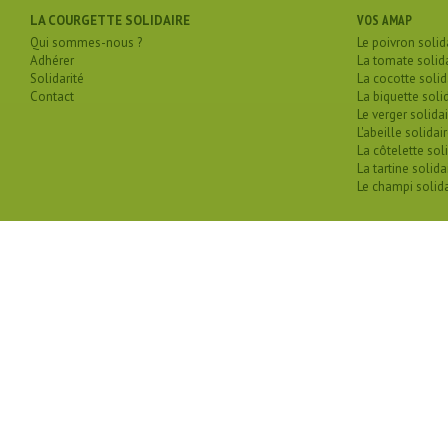
LA COURGETTE SOLIDAIRE
VOS AMAP
Qui sommes-nous ?
Le poivron solid
Adhérer
La tomate solid
Solidarité
La cocotte solid
Contact
La biquette soli
Le verger solidai
L'abeille solidai
La côtelette sol
La tartine solida
Le champi solida