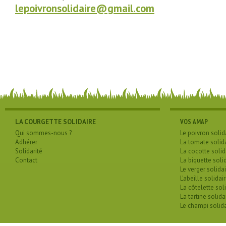
lepoivronsolidaire@gmail.com
LA COURGETTE SOLIDAIRE
VOS AMAP
Qui sommes-nous ?
Le poivron solid
Adhérer
La tomate solid
Solidarité
La cocotte solid
Contact
La biquette soli
Le verger solidai
L'abeille solidai
La côtelette sol
La tartine solida
Le champi solida