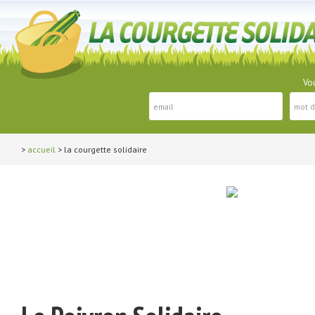
Vou
>
accueil
> la courgette solidaire