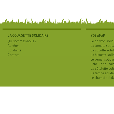
LA COURGETTE SOLIDAIRE
VOS AMAP
Qui sommes-nous ?
Le poivron solid
Adhérer
La tomate solid
Solidarité
La cocotte solid
Contact
La biquette soli
Le verger solidai
L'abeille solidai
La côtelette sol
La tartine solida
Le champi solida